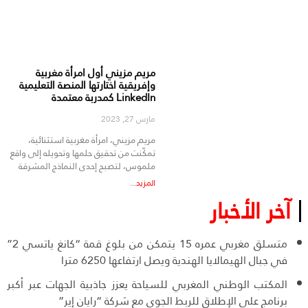
مريم مزيني أول امرأة مغربية
وإفريقية اختارتها المنصة التعليمية
LinkedIn كمدربة معتمدة
مارس 27, 2023
مريم مزيني، امرأة مغربية استثنائية،
تمكّنت من تحقيق حلمها وتحويله إلى واقع
ملموس، لتصبح إحدى النماذج المشرقة
المزيد...
آخر الأخبار
متسلق مغربي عمره 15 يتمكن من بلوغ قمة “كانغ ياتسي 2”
في جبال الهيمالايا الهندية ويصل ارتفاعها 6250 مترا
المكتب الوطني المغربي للسياحة يعزز جاذبية الجهات عبر أكبر
برنامج على الإطلاق للربط الجوي مع شركة “رايان إير”