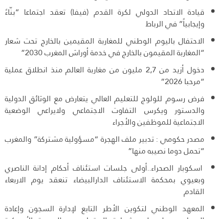
قيادة الاتحاد الدولي لكرة القدم (فيفا) تعقد اجتماعا “بنّاءً
وإيجابياً” في الرباط
الاحتفال باليوم الوطني للمغاربة المقيمين بالخارج تحت شعار
“المغاربة المقيمون بالخارج في خدمة أوراش المغرب 2030”
دخول أزيد من 2,7 مليون من مغاربة العالم منذ انطلاق عملية
“مرحبا 2026”
فرض رسوم للولوج للتعليم العالي يتعارض مع الوثائق الدولية
والدستور ويكرس التفاوت الاجتماعي ولايراعي الوضعية
الاجتماعية للموظفين والأجراء
مصدر حكومي : تدبير ملف الهجرة “مسؤولية مشتركة” والمغرب
“تحمل دوما نصيبه منها”
اسكوبار الصحراء..أولى جلسات استئناف أحكام إدانة الناصري
وبعيوي بمحكمة الاستئناف الدارالبيضاء تنعقد يوم الاربعاء
القادم
المعهد الوطني لتكوين الأطر التابع لإدارة السجون وإعادة