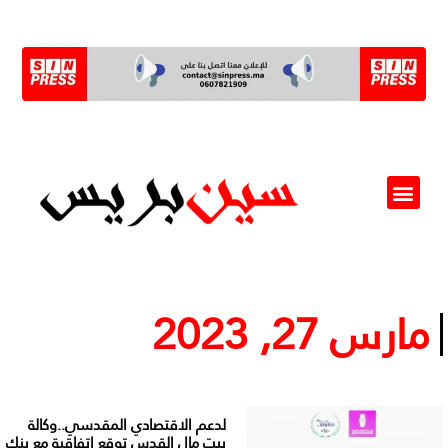
ألو مسؤول(ة)
مارس 27, 2023
لدعم الاقتصادي المقدسي..وكالة
بيت مال القدس توقع اتفاقية مع بنك