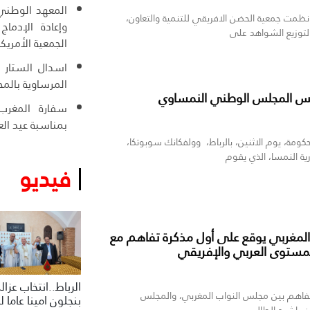
المعهد الوطني 
 نظمت جمعية الحضن الافريقي للتنمية والتعاون،
وإعادة الإدما
 لتوزيع الشواهد على
الجمعية الأمري
اسدال الستار ع
المرساوية بالمح
يس المجلس الوطني النمساوي
سفارة المغر
بمناسبة عيد ال
مة، يوم الاثنين، بالرباط، وولفكانك سوبوتكا،
 النمسا، الذي يقوم
فيديو
ب المغربي يوقع على أول مذكرة تفاهم مع
لمستوى العربي والإفريقي
الرباط..انتخاب عزال
 تفاهم بين مجلس النواب المغربي، والمجلس
بنجلون امينا عاما 
 راشيد الطالبي