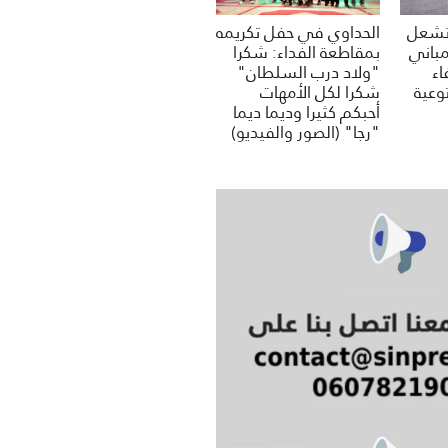
 تشعل
الحداوي في حفل تكريمه
مباني
بمقاطعة الفداء: شكرا
اء
"ولاد درب السلطان"
وعية
شكرا لكل الأمهات
أحبكم كثيرا وديما ديما
"رجا" (الصور والفيديو)