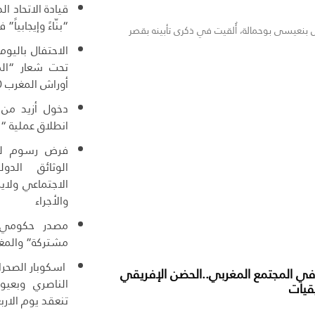
قيادة الاتحاد ال
“بنّاءً وإيجابياً”
بنعيسى بوحمالة، أُلقيت في ذكرى تأبينه بقصر
الاحتفال باليوم
تحت شعار “الم
أوراش المغرب 2030”
انطلاق عملية “مرحبا
فرض رسوم للو
الوثائق الدو
الاجتماعي ولاي
والأجراء
مصدر حكومي :
مشتركة” والمغر
اسكوبار الصحرا
في المجتمع المغربي..الحضن الإفريقي
الناصري وبعيو
قيات
تنعقد يوم الاربع