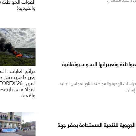
القوات المواطنة (
والفيديو)
مواطنة وتعبيراتها السوسيوثقافية
حرائق الغابات.. ال
يعزز جاهزيته من خ
تمرين FOREX’26
راسات الهجرة والمواطنة التابع لمجلس الجالية
لمحاكاة سيناريوه
إفران،
واقعية
لجهوية للتنمية المستدامة بمقر جهة