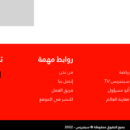
روابط مهمة
ت
رياضة
من نحن
سينبريس TV
إتصل بنا
ألو مسؤول
فريق العمل
مغاربة العالم
للنشر في الموقع
جميع الحقوق محفوظة © سينبريس - 2022