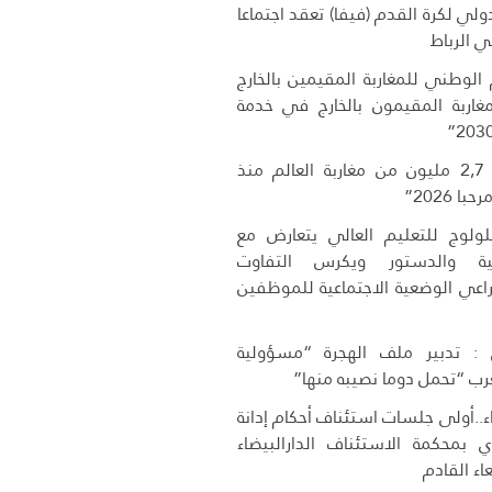
دولي لكرة القدم (فيفا) تعقد اجتماعا
 في الرباط
 الوطني للمغاربة المقيمين بالخارج
غاربة المقيمون بالخارج في خدمة
دخول أزيد من 2,7 مليون من مغاربة العالم منذ
 2026”
لوج للتعليم العالي يتعارض مع
لية والدستور ويكرس التفاوت
راعي الوضعية الاجتماعية للموظفين
 تدبير ملف الهجرة “مسؤولية
ب “تحمل دوما نصيبه منها”
ء..أولى جلسات استئناف أحكام إدانة
ي بمحكمة الاستئناف الدارالبيضاء
اء القادم