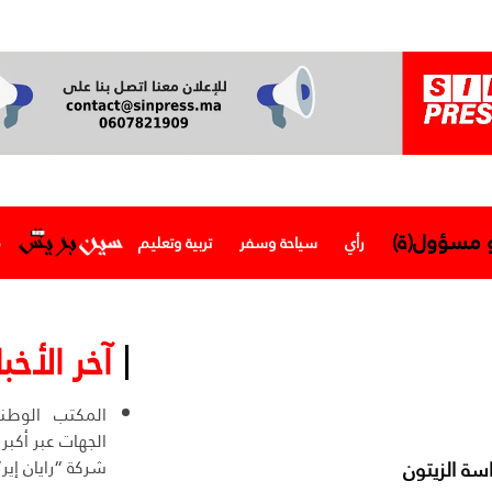
و مسؤول(ة)
رأي
سياحة وسفر
تربية وتعليم
م
آخر الأخبا
المكتب الوطني
الجهات عبر أكبر
شركة “رايان إير”
سة الزيتون