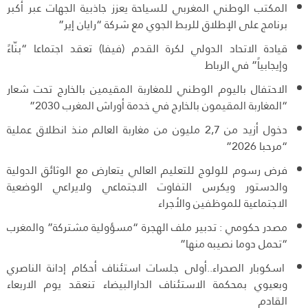
المكتب الوطني المغربي للسياحة يعزز جاذبية الجهات عبر أكبر
برنامج على الإطلاق للربط الجوي مع شركة “رايان إير”
قيادة الاتحاد الدولي لكرة القدم (فيفا) تعقد اجتماعا “بنّاءً
وإيجابياً” في الرباط
الاحتفال باليوم الوطني للمغاربة المقيمين بالخارج تحت شعار
“المغاربة المقيمون بالخارج في خدمة أوراش المغرب 2030”
دخول أزيد من 2,7 مليون من مغاربة العالم منذ انطلاق عملية
“مرحبا 2026”
فرض رسوم للولوج للتعليم العالي يتعارض مع الوثائق الدولية
والدستور ويكرس التفاوت الاجتماعي ولايراعي الوضعية
الاجتماعية للموظفين والأجراء
مصدر حكومي : تدبير ملف الهجرة “مسؤولية مشتركة” والمغرب
“تحمل دوما نصيبه منها”
اسكوبار الصحراء..أولى جلسات استئناف أحكام إدانة الناصري
وبعيوي بمحكمة الاستئناف الدارالبيضاء تنعقد يوم الاربعاء
القادم