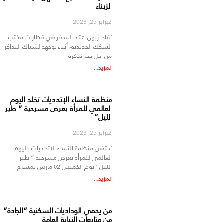
الزبناء
فبراير 25, 2023
تفاجأ زبون اعتاد السفر في قطارات مكتب
السكك الحديدية، أثناء توجهه لشباك التذاكر
من أجل حجز تذكرة
المزيد...
منظمة النساء الإتحاديات تخلد اليوم
العالمي للمرأة بعرض مسرحية ” طير
الليل”
فبراير 25, 2023
تحتفى منظمة النساء الاتحاديات باليوم
العالمي للمرأة بعرص مسرحية ” طير
الليل” يوم الخميس 02 مارس بمسرح
المزيد...
من يحمي الوداديات السكنية “الجادة”
من متابعات النيابة العامة