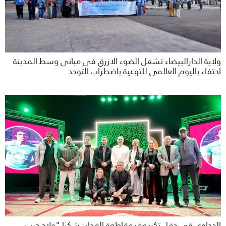
ولاية الدارالبيضاء تشعل الضوء الازرق في مباني وسط المدينة
احتفاء باليوم العالمي للتوعية باضطراب التوحد
الحداوي في حفل تكريمه بمقاطعة الفداء: شكرا "ولاد درب