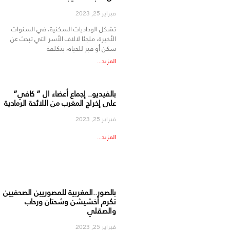
فبراير 25, 2023
تشكل الوداديات السكنية، في السنوات
الأخيرة، ملجئا لالاف الأسر التي تبحث عن
سكن أو قبر للحياة، بتكلفة
المزيد...
بالفيديو.. إجماع أعضاء ال ” كافي”
على إخراج المغرب من اللائحة الرمادية
فبراير 25, 2023
المزيد...
بالصور..المغربية للمصوريين الصحفيين
تكرم أخشيشن وشحتان ورحاب
والصقلي
فبراير 25, 2023