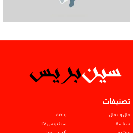
تصنيفات
مال واعمال
رياضة
سياسة
سينبريس TV
مجتمع
ألو مسؤول