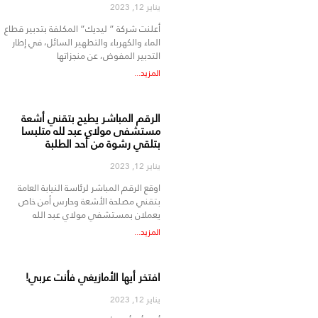
يناير 12, 2023
أعلنت شركة ” ليديك” المكلفة بتدبير قطاع
الماء والكهرباء والتطهير السائل، في إطار
التدبير المفوض، عن منجزاتها
المزيد...
الرقم المباشر يطيح بتقني أشعة
مستشفى مولاي عبد لله متلبسا
بتلقي رشوة من أحد الطلبة
يناير 12, 2023
اوقع الرقم المباشر لرئاسة النيابة العامة
بتقني مصلحة الأشعة وحارس أمن خاص
يعملان بمستشفي مولاي عبد الله
المزيد...
افتخر أيها الأمازيغي فأنت عربي!
يناير 12, 2023