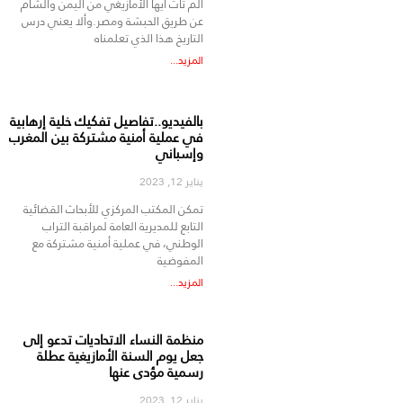
ألم تأت أيها الأمازيغي من اليمن والشام
عن طريق الحبشة ومصر.وألا يعني درس
التاريخ هذا الذي تعلمناه
المزيد...
بالفيديو..تفاصيل تفكيك خلية إرهابية
في عملية أمنية مشتركة بين المغرب
وإسباني
يناير 12, 2023
تمكن المكتب المركزي للأبحاث القضائية
التابع للمديرية العامة لمراقبة التراب
الوطني، في عملية أمنية مشتركة مع
المفوضية
المزيد...
منظمة النساء الاتحاديات تدعو إلى
جعل يوم السنة الأمازيغية عطلة
رسمية مؤدى عنها
يناير 12, 2023