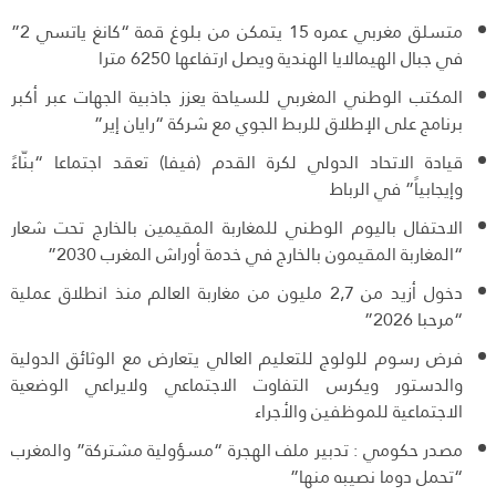
متسلق مغربي عمره 15 يتمكن من بلوغ قمة “كانغ ياتسي 2”
في جبال الهيمالايا الهندية ويصل ارتفاعها 6250 مترا
المكتب الوطني المغربي للسياحة يعزز جاذبية الجهات عبر أكبر
برنامج على الإطلاق للربط الجوي مع شركة “رايان إير”
قيادة الاتحاد الدولي لكرة القدم (فيفا) تعقد اجتماعا “بنّاءً
وإيجابياً” في الرباط
الاحتفال باليوم الوطني للمغاربة المقيمين بالخارج تحت شعار
“المغاربة المقيمون بالخارج في خدمة أوراش المغرب 2030”
دخول أزيد من 2,7 مليون من مغاربة العالم منذ انطلاق عملية
“مرحبا 2026”
فرض رسوم للولوج للتعليم العالي يتعارض مع الوثائق الدولية
والدستور ويكرس التفاوت الاجتماعي ولايراعي الوضعية
الاجتماعية للموظفين والأجراء
مصدر حكومي : تدبير ملف الهجرة “مسؤولية مشتركة” والمغرب
“تحمل دوما نصيبه منها”