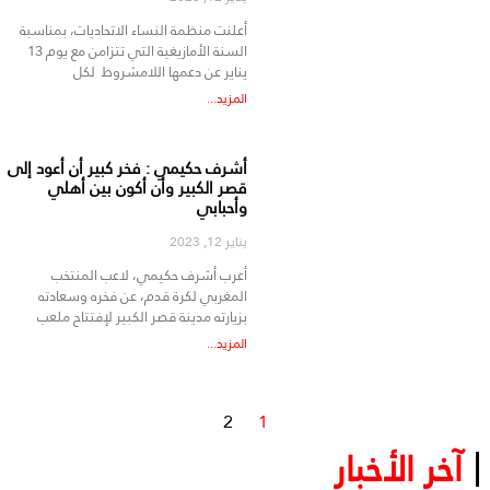
أعلنت منظمة النساء الاتحاديات، بمناسبة
السنة الأمازيغية التي تتزامن مع يوم 13
يناير عن دعمها اللامشروط لكل
المزيد...
أشرف حكيمي : فخر كبير أن أعود إلى
قصر الكبير وأن أكون بين أهلي
وأحبابي
يناير 12, 2023
أعرب أشرف حكيمي، لاعب المنتخب
المغربي لكرة قدم، عن فخره وسعادته
بزيارته مدينة قصر الكبير لإفتتاح ملعب
المزيد...
2
1
آخر الأخبار