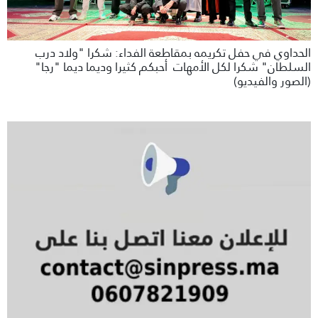
الحداوي في حفل تكريمه بمقاطعة الفداء: شكرا "ولاد درب
السلطان" شكرا لكل الأمهات أحبكم كثيرا وديما ديما "رجا"
(الصور والفيديو)