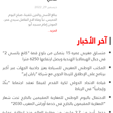
ديسمبر 29, 2022
ببالغ الأسى والحزن تلقينا، صباح اليوم
الخميس، نبأ وفاة الاخ الفاضل سيدي عمر،
الموذن إمام مسجد أبو
المزيد...
آخر الأخبار
متسلق مغربي عمره 15 يتمكن من بلوغ قمة “كانغ ياتسي 2”
في جبال الهيمالايا الهندية ويصل ارتفاعها 6250 مترا
المكتب الوطني المغربي للسياحة يعزز جاذبية الجهات عبر أكبر
برنامج على الإطلاق للربط الجوي مع شركة “رايان إير”
قيادة الاتحاد الدولي لكرة القدم (فيفا) تعقد اجتماعا “بنّاءً
وإيجابياً” في الرباط
الاحتفال باليوم الوطني للمغاربة المقيمين بالخارج تحت شعار
“المغاربة المقيمون بالخارج في خدمة أوراش المغرب 2030”
دخول أزيد من 2,7 مليون من مغاربة العالم منذ انطلاق عملية