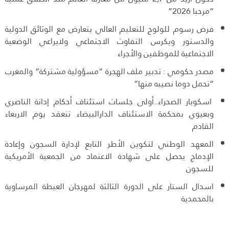
“مرحبا 2026”
فرض رسوم للولوج للتعليم العالي يتعارض مع الوثائق الدولية
والدستور ويكرس التفاوت الاجتماعي ولايراعي الوضعية
الاجتماعية للموظفين والأجراء
مصدر حكومي : تدبير ملف الهجرة “مسؤولية مشتركة” والمغرب
“تحمل دوما نصيبه منها”
اسكوبار الصحراء..أولى جلسات استئناف أحكام إدانة الناصري
وبعيوي بمحكمة الاستئناف الدارالبيضاء تنعقد يوم الاربعاء
القادم
المعهد الوطني لتكوين الأطر التابع لإدارة السجون وإعادة
الإدماج يحصل على شهادة الاعتماد من الجمعية الأمريكية
للسجون
اسدال الستار على الدورة الثالثة لمهرجان العيطة المرساوية
بالمحمدية