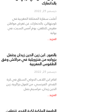
بالدانمارك
ديسمبر 25, 2022
أعلنت سفارة المملكة المغربية في
كوبنهاكن، بالدنمارك، عن تعرض مواطن
مغربي للطعن، يوم أمس السبت، في
بوابة
المزيد...
بالصور..ابن زين الدين زيدان يحتفل
بزواجه من فنزويلية في مراكش وفق
الطقوس المغربية
ديسمبر 25, 2022
اقام ابن اللاعب الدولي السباق في كرة
القدم، الفرنسي، من اصول جزائرية، زين
الدين زيدان، مراسيم حفل
المزيد...
الجامعة الملكية لكرة القدم تتضامن