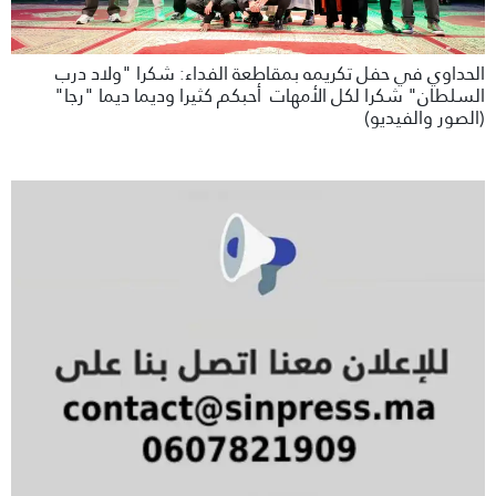
الحداوي في حفل تكريمه بمقاطعة الفداء: شكرا "ولاد درب
السلطان" شكرا لكل الأمهات أحبكم كثيرا وديما ديما "رجا"
(الصور والفيديو)