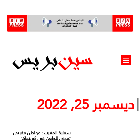
ألو مسؤول(ة)
ديسمبر 25, 2022
سفارة المغرب : مواطن مغربي
تعرض للطعن في كوبنهاكن