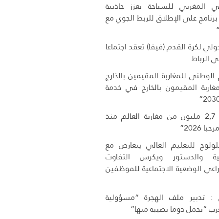
 المغربي للسياحة يعزز جاذبية
 برنامج على الإطلاق للربط الجوي مع
دولي لكرة القدم (فيفا) تعقد اجتماعا
 في الرباط
 الوطني للمغاربة المقيمين بالخارج
غاربة المقيمون بالخارج في خدمة
دخول أزيد من 2,7 مليون من مغاربة العالم منذ
 2026”
لوج للتعليم العالي يتعارض مع
لية والدستور ويكرس التفاوت
راعي الوضعية الاجتماعية للموظفين
 تدبير ملف الهجرة “مسؤولية
ب “تحمل دوما نصيبه منها”