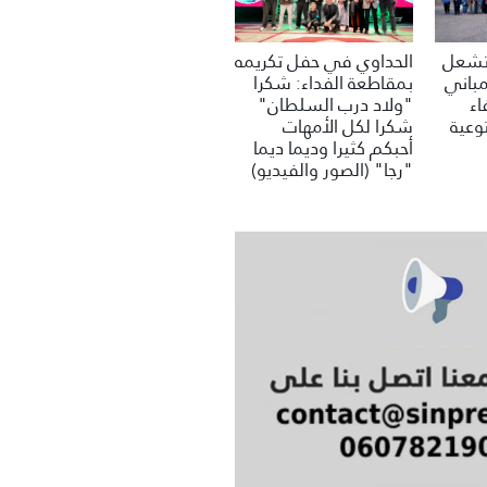
 تشعل
الحداوي في حفل تكريمه
مباني
بمقاطعة الفداء: شكرا
اء
"ولاد درب السلطان"
وعية
شكرا لكل الأمهات
أحبكم كثيرا وديما ديما
"رجا" (الصور والفيديو)