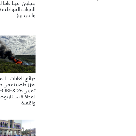
بنجلون امينا عاما 
القوات المواطنة (
والفيديو)
حرائق الغابات.. ال
يعزز جاهزيته من خ
تمرين FOREX’26
لمحاكاة سيناريوه
واقعية