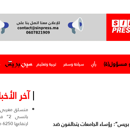
و مسؤول(ة)
رأي
سياحة وسفر
تربية وتعليم
م
آخر الأخبا
ياتسي
ارتفاعها 6250 مترا
بريس”: رؤساء الجامعات يتحالفون ضد