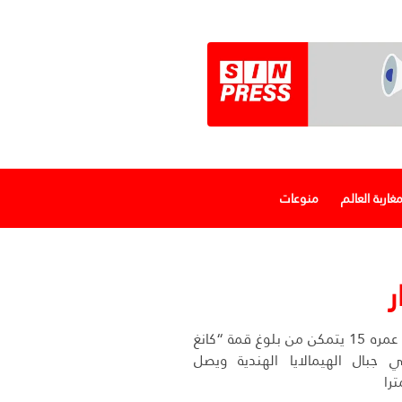
غاربة العالم
منوعات
ر
متسلق مغربي عمره 15 يتمكن من بلوغ قمة “كانغ
 2” في جبال الهيمالايا الهندية ويصل