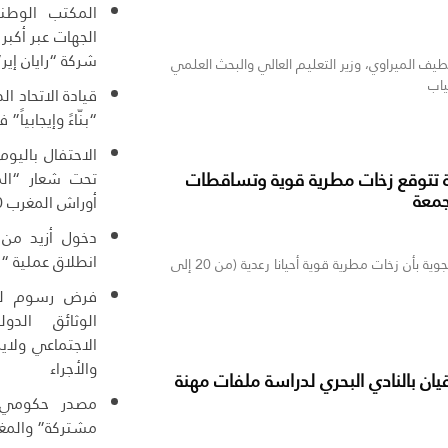
المكتب الوطني
الجهات عبر أكبر
شركة “رايان إير”
 الميراوي، وزير التعليم العالي والبحث العلمي
ياب
قيادة الاتحاد ال
“بنّاءً وإيجابياً”
الاحتفال باليوم
تحت شعار “الم
ة تتوقع زخات مطرية قوية وتساقطات
جمعة
أوراش المغرب 2030”
انطلاق عملية “مرحبا
أفادت المديرية العامة للأرصاد الجوية بأن زخات مطرية قوية أحيانا رعدية (من 20 إلى
فرض رسوم للو
الوثائق الدو
الاجتماعي ولاي
والأجراء
ان بالنادي البحري لدراسة ملفات مهنة
مصدر حكومي :
مشتركة” والمغر