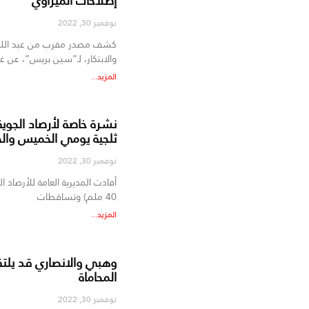
إصلاحات الميراوي
نوفمبر 30, 2022
كشف مصدر مقرب من عبد اللطيف
والابتكار، لـ”سين بريس”، عن غ
المزيد...
نشرة خاصة لأرصاد الجوي
ثلجية يومي الخميس وال
نوفمبر 30, 2022
40 ملم) وتساقطات
المزيد...
وهبي والانصاري قد يلتقي
المحاماة
نوفمبر 30, 2022