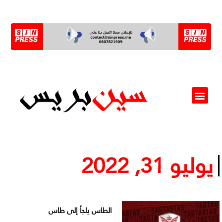
ألو مسؤول(ة)
يوليو 31, 2022
الطاس يلجأ إلى طاس