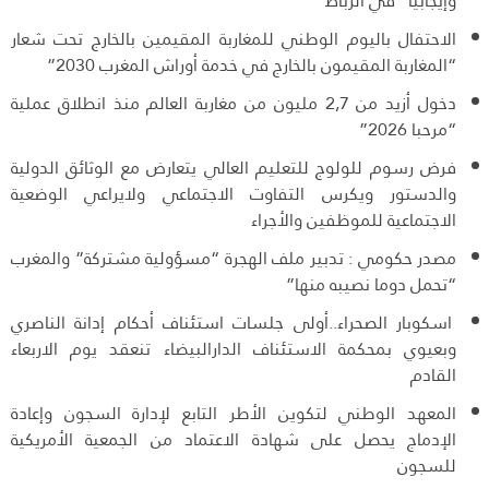
وإيجابياً” في الرباط
الاحتفال باليوم الوطني للمغاربة المقيمين بالخارج تحت شعار
“المغاربة المقيمون بالخارج في خدمة أوراش المغرب 2030”
دخول أزيد من 2,7 مليون من مغاربة العالم منذ انطلاق عملية
“مرحبا 2026”
فرض رسوم للولوج للتعليم العالي يتعارض مع الوثائق الدولية
والدستور ويكرس التفاوت الاجتماعي ولايراعي الوضعية
الاجتماعية للموظفين والأجراء
مصدر حكومي : تدبير ملف الهجرة “مسؤولية مشتركة” والمغرب
“تحمل دوما نصيبه منها”
اسكوبار الصحراء..أولى جلسات استئناف أحكام إدانة الناصري
وبعيوي بمحكمة الاستئناف الدارالبيضاء تنعقد يوم الاربعاء
القادم
المعهد الوطني لتكوين الأطر التابع لإدارة السجون وإعادة
الإدماج يحصل على شهادة الاعتماد من الجمعية الأمريكية
للسجون